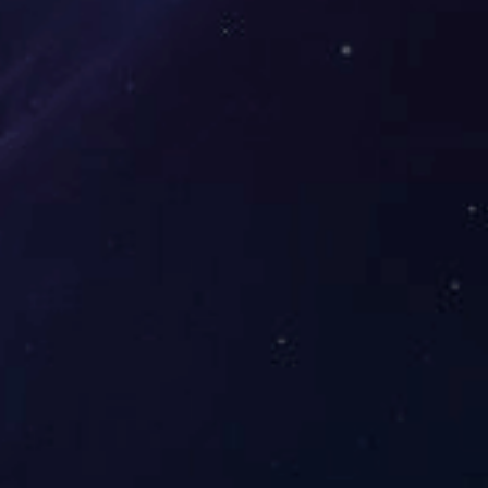
心社会、回馈社区。
名顶尖运动员应具备的不懈奋斗精神与卓越才华。从职业生
术特点则为现代篮球的发展做出了重要贡献。同时，对年轻
视野和高尚品德，这些都造就了他独特的人生轨迹。
是无数人心目中的英雄。不论是在赛场内外，他都用行动诠释着
奇继续书写更加辉煌篇章，同时也希望能够启发更多的人追
下一篇