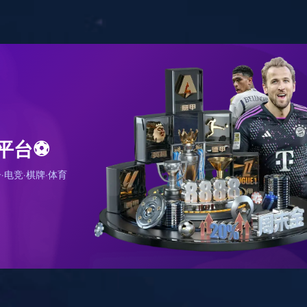
首页
解读
必一运动官网
合作实例
品牌故事
服务
合作实例
首页
合作实例