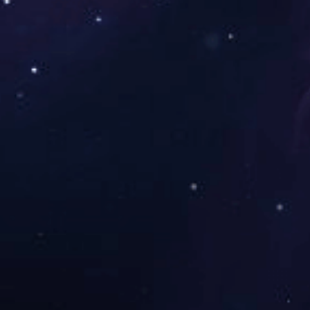
位值得尊敬的人士，其榜样作用激励着无数人去关
总结：
综上所述，篮球明星格雷克以其传奇之路展现了一
涯历程来看，其成长过程充满励志故事，而他的技
一代选手及其社会责任感也充分彰显出了他的宽广
Total, 格雷克不仅仅是一个符号或者偶像，更
何谓真正意义上的成功。未来，我们期待这样的传
随梦想，实现自我价值。
上一篇