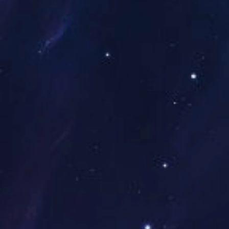
仅是得分手，更是全能型球员。他在场上灵活多变，既能突
次获得MVP称号，为自己赢得了良好的声誉。这段时间奠
越的表现迅速崭露头角。他不仅帮助球队赢得了多个冠军，
员奖项。随着时间推移，他逐渐成为球队不可或缺的一部
巧闻名。他拥有极为精准的投篮手感，无论是三分球还是中
得对手难以防范，使得他在进攻端充满威胁。
上形势及时调整战术。在比赛关键时刻，他总能做出正确决
仅让自己受益，也带动了整个团队的发展，提高了整体竞技
过传导球和跑位来创造空间，为队友提供更多机会。他不仅
神也深深感染着身边的人，为球队文化注入了新的活力。