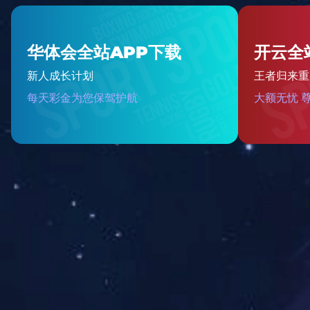
篮球明星格雷格的传奇
2026-05-07
1
篮球明星格雷格的传奇之路与影响力探讨，是对这
面展开讨论：首先，格雷格的职业生涯历程，揭示
的技术特点和战术贡献，这些因素使他在比赛中脱
事业中的角色，以展示他的个人魅力和社会责任感
过这些方面的深入剖析，我们能够更好地理解格雷
1、职业生涯历程
格雷 Greg 在他的职业生涯初期并不被广泛关注
爱。尽管条件有限，但他凭借顽强的意志和不懈努
现引起了大学 scouts 的注意，并最终获得了一