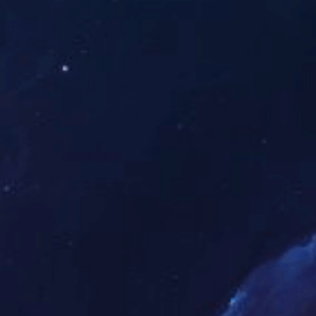
合作实例
品牌故事
服务种类
加入
必一运动
推荐文章
近年来篮球明星的崛起与影响
力分析探讨他们在全球体育文
化中的地位与贡献
2026-06-18