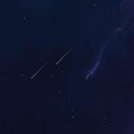
大学时期，格雷不断提升自己的技术水平，他不仅
破防守，也能为队友创造机会。在大学联赛中，他屡
定了他日后进入NBA的重要基础。
进入NBA后，格雷面临着更大的挑战，但他凭借卓
还取得了许多个人荣誉，例如全明星阵容和最佳球
分，带领球队创造了无数辉煌时刻。
2、技术特点与战术贡献
在技术层面上，格雷以其出色的投篮能力和控球技
距离投篮，都能轻松命中。此外，他的运球技巧使
此外，格雷还擅长阅读比赛，这使得他能够根据场
策，为球队争取胜利。这种高水平的战术意识，不
水平。
更值得一提的是，格雷积极参与到团队合作中，通
关注个人表现，更注重团队胜利，这种无私奉献精
3、对年轻球员影响