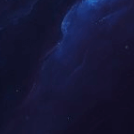
日常以及生活理念，以此鼓舞更多青年人勇敢追梦。他认
自身经历告诉他们，只要努力，就一定会有收获。
社会责任感。他积极参与各种公益活动，例如资助贫困地区
他希望能够改善弱势群体的生活状况，并帮助他们走向更光
款给学校体育设施建设，以提高青少年的运动参与度。他相
及面对挫折时坚韧不拔品质，从而帮助他们更好地融入社
球本身。在公众眼中，他不仅是一位伟大的运动员，更是一